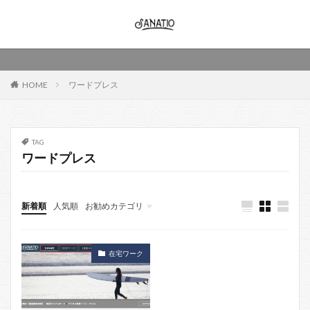
HOME
ワードプレス
TAG
ワードプレス
新着順
人気順
お勧めカテゴリ
動画作成
動画
映像
作成
在宅ワーク