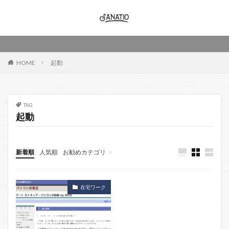
HOME
起動
TAG
起動
新着順
人気順
お勧めカテゴリ
動画作成
動画
映像
作成
在宅ワーク