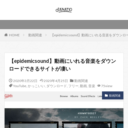
HOME
動画関連
【epidemicsound】動画にいれる音楽をダウ
【epidemicsound】動画にいれる音楽をダウン
ロードできるサイトが凄い
2020年3月22日
2020年4月25日
動画関連
YouTube
,
かっこいい
,
ダウンロード
,
フリー
,
動画
,
音楽
75view
動画関連