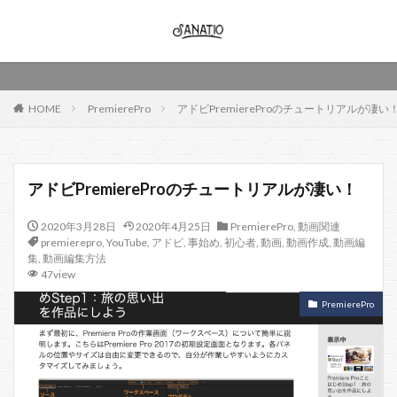
HOME
PremierePro
アドビPremiereProのチュートリアルが凄い
アドビPremiereProのチュートリアルが凄い！
2020年3月28日
2020年4月25日
PremierePro
,
動画関連
premierepro
,
YouTube
,
アドビ
,
事始め
,
初心者
,
動画
,
動画作成
,
動画編
集
,
動画編集方法
47view
PremierePro