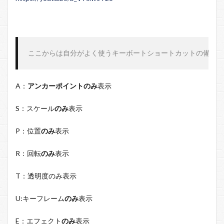
ここからは自分がよく使うキーボートショートカットの備忘録
A
：
アンカーポイントのみ
表示
S
：スケール
のみ
表示
P
：位置
のみ
表示
R
：回転
のみ
表示
T
：透明度のみ表示
U:
キーフレーム
のみ
表示
E
：エフェクト
のみ
表示