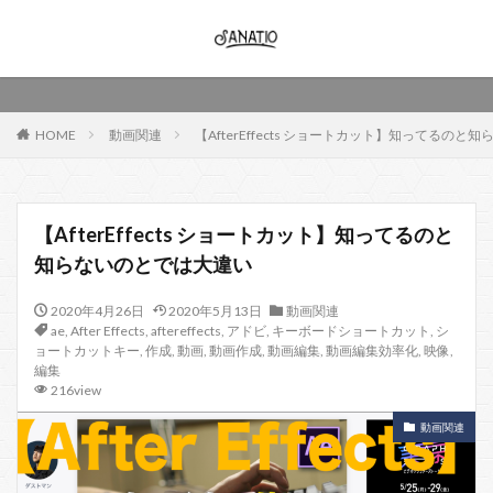
HOME
動画関連
【AfterEffects ショートカット】知ってるの
【AfterEffects ショートカット】知ってるのと
知らないのとでは大違い
2020年4月26日
2020年5月13日
動画関連
ae
,
After Effects
,
aftereffects
,
アドビ
,
キーボードショートカット
,
シ
ョートカットキー
,
作成
,
動画
,
動画作成
,
動画編集
,
動画編集効率化
,
映像
,
編集
216view
動画関連