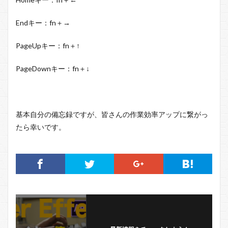
End
キー：
fn
＋
→
PageUp
キー
：fn
＋
↑
PageDown
キー：
fn
＋
↓
基本自分の備忘録ですが、皆さんの作業効率アップに繋がっ
たら幸いです。