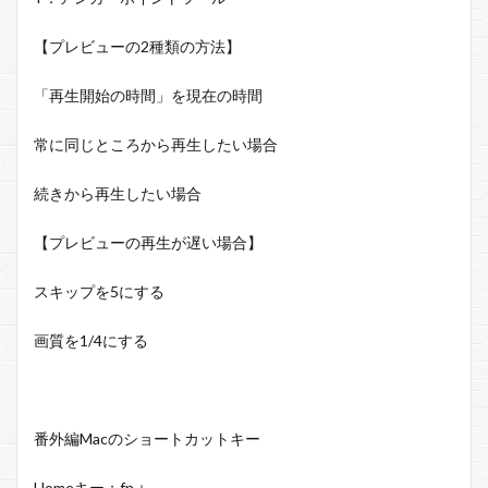
【プレビューの
2
種類の方法】
「再生開始の時間」を現在の時間
常に同じところから再生したい場合
続きから再生したい場合
【プレビューの再生が遅い場合】
スキップを
5
にする
画質を
1/4
にする
番外編Macのショートカットキー
Home
キー：
fn
＋
←